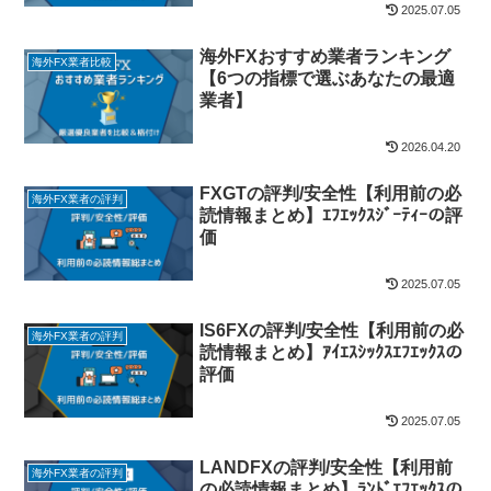
2025.07.05
海外FXおすすめ業者ランキング
海外FX業者比較
【6つの指標で選ぶあなたの最適
業者】
2026.04.20
FXGTの評判/安全性【利用前の必
海外FX業者の評判
読情報まとめ】ｴﾌｴｯｸｽｼﾞｰﾃｨｰの評
価
2025.07.05
IS6FXの評判/安全性【利用前の必
海外FX業者の評判
読情報まとめ】ｱｲｴｽｼｯｸｽｴﾌｴｯｸｽの
評価
2025.07.05
LANDFXの評判/安全性【利用前
海外FX業者の評判
の必読情報まとめ】ﾗﾝﾄﾞｴﾌｴｯｸｽの