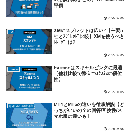
評価
2025.07.05
XMのスプレッドは広い?【主要5
XM
社とｽﾌﾟﾚｯﾄﾞ比較】XMを使うべき
ﾄﾚｰﾀﾞｰは?
2025.07.05
Exnessはスキャルピングに最適
Exness
【他社比較で際立つｴｸｽﾈｽの優位
性】
2025.07.05
MT4とMT5の違いを徹底解説【ど
海外FXの基礎知識
っちがいいの？の回答/互換性/ス
マホ版の違いも】
2025.07.05