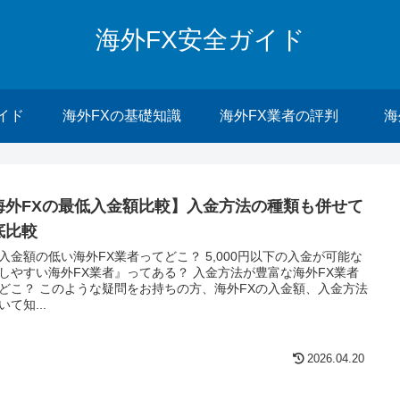
海外FX安全ガイド
イド
海外FXの基礎知識
海外FX業者の評判
海
海外FXの最低入金額比較】入金方法の種類も併せて
底比較
入金額の低い海外FX業者ってどこ？ 5,000円以下の入金が可能な
しやすい海外FX業者』ってある？ 入金方法が豊富な海外FX業者
どこ？ このような疑問をお持ちの方、海外FXの入金額、入金方法
いて知...
2026.04.20