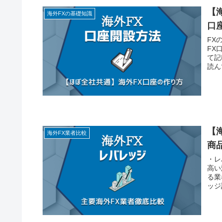
【
海外FXの基礎知識
口
FX
FX
て記
読ん
【
海外FX業者比較
商
・レ
高い
る業
ッジ