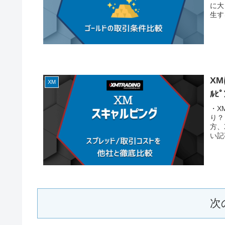
に大
生す
X
XM
ﾙﾋ
・X
り？
方、
い記
次