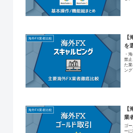
【
海外FX業者比較
を
・海
禁止
た業
ング
【海
海外FX業者比較
業
ゴー
ーに