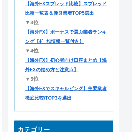
【海外FXスプレッド比較】スプレッド
比較一覧表＆優良業者TOP5選出
▼3位
【海外FX】ボーナスで選ぶ業者ランキ
ング【ﾎﾞｰﾅｽ情報一覧付き】
▼4位
【海外FX】初心者向け口座まとめ【海
外FXの始め方と注意点】
▼5位
【海外FXでスキャルピング】主要業者
徹底比較/TOP3を選出
カテゴリー