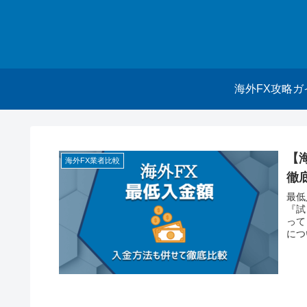
海外FX攻略ガ
【
海外FX業者比較
徹
最低
『試
って
につ