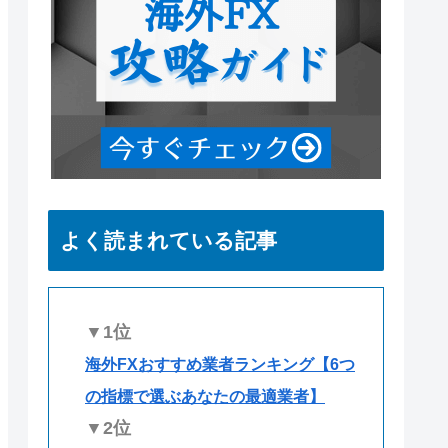
よく読まれている記事
▼1位
海外FXおすすめ業者ランキング【6つ
の指標で選ぶあなたの最適業者】
▼2位