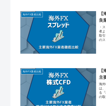
【
海外FX業者比較
良
・ス
者よ
取引
のス
【海
海外FX業者比較
主
海外
は、
る『
の取