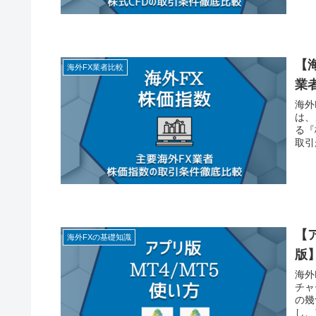
【海
海外FX業者比較
業
海外
は、
る『
取引
【
海外FXの基礎知識
版
海外
チャ
の幾
し、